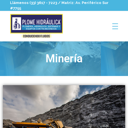
Llámenos (33) 3617 - 7223 / Matriz: Av. Periférico Sur
#7755
Plomehidraulica
Hidrosanitaria para profesionales
Minería